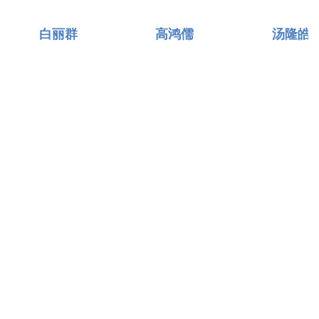
白丽群
高鸿儒
汤隆皓