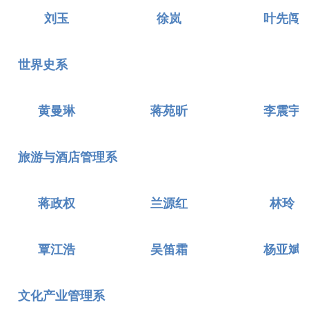
刘玉
徐岚
叶先闯
世界史系
黄曼琳
蒋苑昕
李震宇
旅游与酒店管理系
蒋政权
兰源红
林玲
覃江浩
吴笛霜
杨亚斌
文化产业管理系