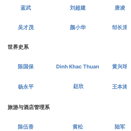
蓝武
刘超建
唐凌
吴才茂
颜小华
邹长清
世界史系
陈国保
Dinh Khac Thuan
黄兴球
赵欣
杨永平
王本涛
旅游与酒店管理系
陈伍香
黄松
陆军