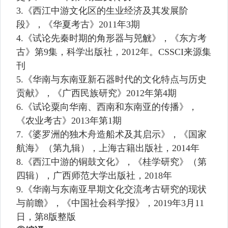
3.
《西江中游文化区的生业经济及其发展阶
段》，《华夏考古》
2011
年
3
期
4.
《试论先秦时期的角形器与兕觥》，《东方考
古》第
9
集，科学出版社，
2012
年。
CSSCI
来源集
刊
5.
《华南与东南亚新石器时代的文化特点与历史
贡献》，《广西民族研究》
2012
年第
4
期
6.
《试论粟向华南、西南和东南亚的传播》，
《农业考古》
2013
年第
1
期
7.
《婆罗洲的独木舟造船术及其启示》，《国家
航海》（第九辑），上海古籍出版社，
2014
年
8.
《西江中游的铜鼓文化》，《桂学研究》（第
四辑），广西师范大学出版社，
2018
年
9.
《华南与东南亚早期文化交流考古研究的现状
与前瞻》，《中国社会科学报》，
2019
年
3
月
11
日，第
8
版整版