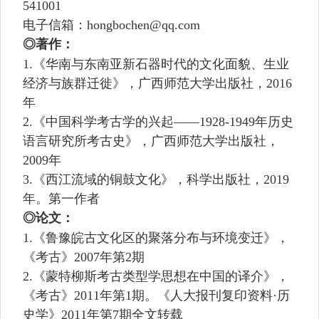
541001
电子信箱：
hongbochen@qq.com
◎著作：
1.
《华南与东南亚新石器时代的文化面貌、生业
经济与族群迁徙》，广西师范大学出版社，
2016
年
2.
《中国科学考古学的兴起——
1928-1949
年历史
语言研究所考古史》，广西师范大学出版社，
2009
年
3.
《西江流域的铜鼓文化》，科学出版社，
2019
年。第一作者
◎论文：
1.
《鲁豫皖古文化区的聚落分布与环境变迁》，
《考古》
2007
年第
2
期
2.
《蒙特柳斯考古类型学思想在中国的译介》，
《考古》
2011
年第
1
期。《人大报刊复印资料·历
史学》
2011
年第
7
期全文转载