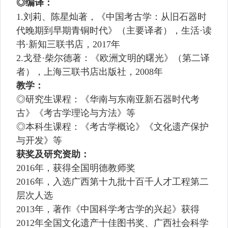
◎编译：
1.
刘莉、陈星灿著，《中国考古学：从旧石器时
代晚期到早期青铜时代》（主要译者），生活·读
书·新知三联书店，
2017
年
2.
戈登·柴尔德著：《欧洲文明的曙光》（第二译
者），上海三联书店出版社，
2008
年
教学：
◎研究生课程：《华南与东南亚新石器时代考
古》《考古学理论与方法》等
◎本科生课程：《考古学概论》《文化遗产保护
与开发》等
获奖及研究资助：
2016
年，获得全国明德教师奖
2016
年，入选广西第十九批十百千人才工程第二
层次人选
2013
年，著作《中国科学考古学的兴起》获得
2012
年全国文化遗产十佳图书奖、广西社会科学